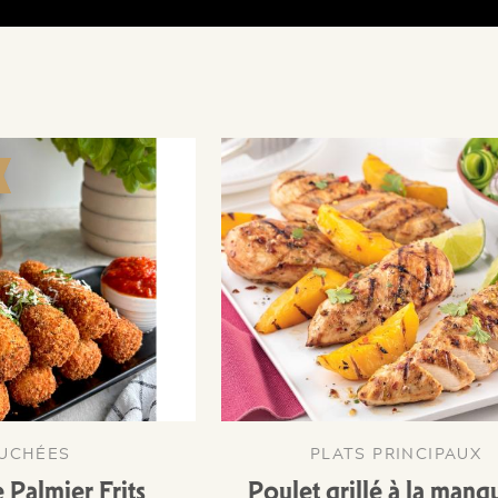
UCHÉES
PLATS PRINCIPAUX
 Palmier Frits
Poulet grillé à la mang