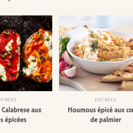
NTRÉES
ENTRÉES
 Calabrese aux
Houmous épicé aux c
s épicées
de palmier