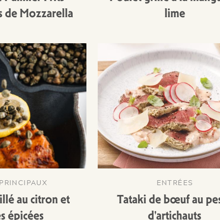
s de Mozzarella
lime
PRINCIPAUX
ENTRÉES
lé au citron et
Tataki de bœuf au pe
s épicées
d'artichauts