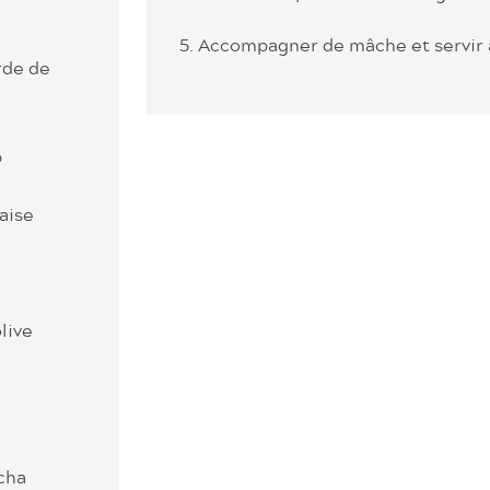
5. Accompagner de mâche et servir 
rde de
p
aise
olive
acha